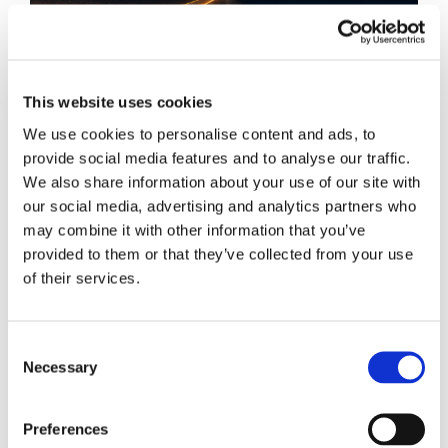
This website uses cookies
We use cookies to personalise content and ads, to
provide social media features and to analyse our traffic.
We also share information about your use of our site with
Obbligazioni solidali passive:
our social media, advertising and analytics partners who
rapporti tra surrogazione legale e
may combine it with other information that you’ve
regresso
provided to them or that they’ve collected from your use
of their services.
La sentenza n. 16835 del 29 maggio 2026 della
Corte di Cassazione offre l'occasione per tornare
su un tema di grande rilievo teorico e pratico
Consent
nell'ambito delle obbligazioni solidali passive: il
Necessary
Selection
rapporto tra l'azione di [...]
Preferences
CONDIVIDI SUI SOCIAL