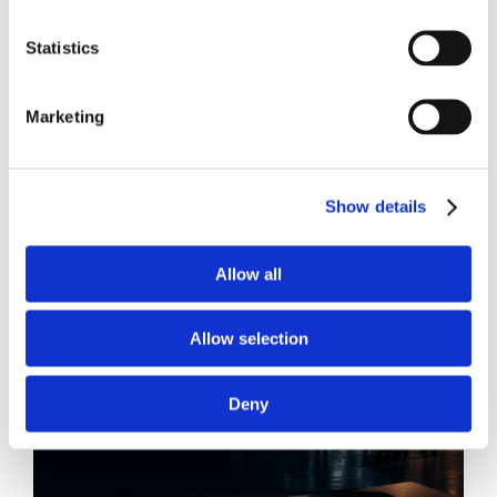
Statistics
Marketing
21 Luglio 2026
Diritto del Lavoro, Michela Colitta, Sentenze Cassazione
Roberto De Gaetano
Show details
News.
Allow all
Allow selection
Deny