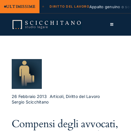
ULTIMISSIME
legale e regresso
Appalto genuino o sommi
DIRITTO DEL LAVORO
Salta
al
Toggle
contenuto
Navigation
Lo Studio
Cassazione
Servizi
Approfondimenti
Contatti
26 Febbraio 2013
Articoli, Diritto del Lavoro
Sergio Scicchitano
LK
Compensi degli avvocati,
FB