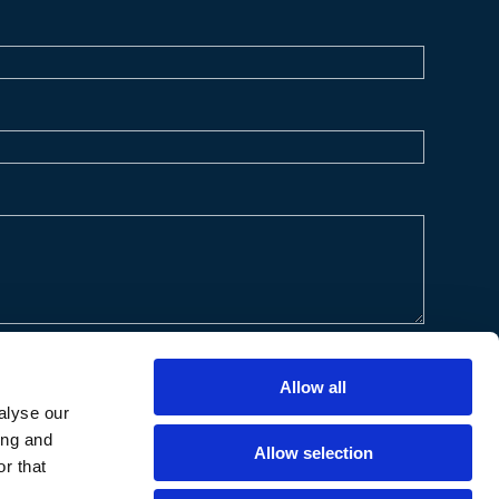
Allow all
alyse our
ing and
Allow selection
r that