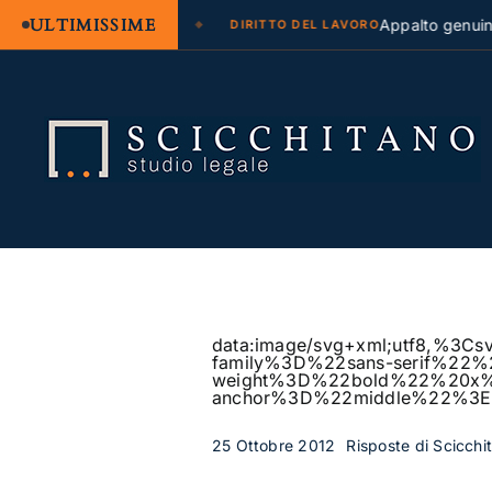
ULTIMISSIME
 legale e regresso
Appalto genuino o so
DIRITTO DEL LAVORO
Salta
al
contenuto
data:image/svg+xml;utf8,
family%3D%22sans-serif%22
weight%3D%22bold%22%20
anchor%3D%22middle%22%3
25 Ottobre 2012
Risposte di Scicchi