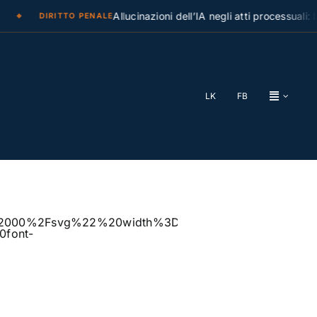
Allucinazioni dell’IA negli atti processuali: la C
DIRITTO PENALE
LK
FB
%2F2000%2Fsvg%22%20width%3D%221921%22%20hei
font-