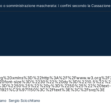
mministrazione mascherata: i confini secondo la Cassazione
%3Csvg%20xmlns%3D%22http%3A%2F%2Fwww.w3.org
%20font-size%3D%2230%22%20dy%3D%2210.5%22%20
x%3D%2250%25%22%20y%3D%2250%25%22%20text-
E1921%C3%971150%3C%2Ftext%3E%3C%2Fsvg%3E
tano
Sergio Scicchitano