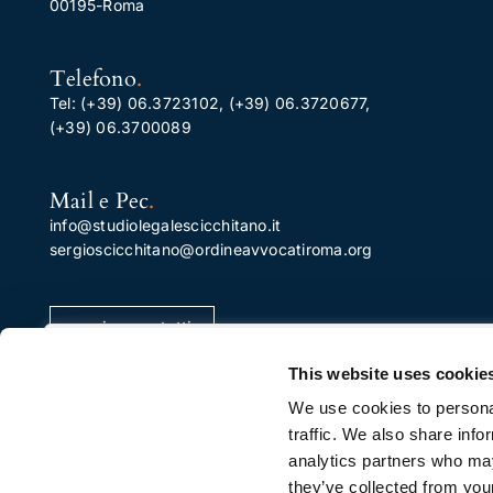
00195-Roma
Telefono
.
Tel:
(+39) 06.3723102
,
(+39) 06.3720677
,
(+39) 06.3700089
Mail e Pec
.
info@studiolegalescicchitano.it
sergioscicchitano@ordineavvocatiroma.org
pagina contatti
Apprezziamo la tua privacy
This website uses cookie
Utilizziamo i cookie per migliorare la tua esperienza di
We use cookies to personal
navigazione, pubblicare annunci o contenuti
traffic. We also share info
personalizzati e analizzare il nostro traffico. Facendo cli
analytics partners who may
su "Accetta tutto", acconsenti al nostro utilizzo dei
they’ve collected from your