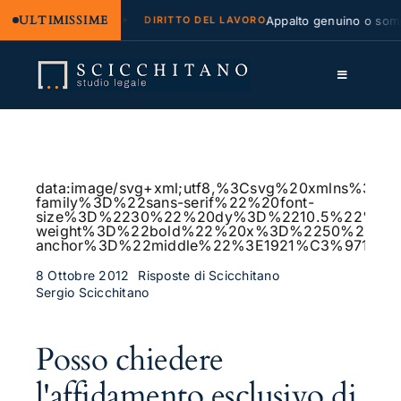
ULTIMISSIME
egale e regresso
Appalto genuino o sommini
DIRITTO DEL LAVORO
Salta
al
Toggle
contenuto
Navigation
Lo Studio
Cassazione
data:image/svg+xml;utf8,%3Csvg%20xmlns%
family%3D%22sans-serif%22%20font-
Servizi
size%3D%2230%22%20dy%3D%2210.5%22%20fo
weight%3D%22bold%22%20x%3D%2250%25%2
anchor%3D%22middle%22%3E1921%C3%97115
Approfondimenti
8 Ottobre 2012
Risposte di Scicchitano
Sergio Scicchitano
Contatti
LK
Posso chiedere
FB
l'affidamento esclusivo di