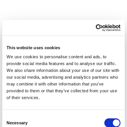
Recent posts
.
This website uses cookies
We use cookies to personalise content and ads, to
24 Luglio 2026
provide social media features and to analyse our traffic.
Diritto civile, Michela Colitta, Sentenze Cassazione
We also share information about your use of our site with
Roberto De Gaetano
our social media, advertising and analytics partners who
may combine it with other information that you’ve
News.
provided to them or that they’ve collected from your use
of their services.
Consent
Necessary
Selection