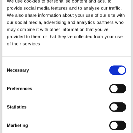
We use cookies to personalise content and ads, to
provide social media features and to analyse our traffic.
We also share information about your use of our site with
our social media, advertising and analytics partners who
may combine it with other information that you’ve
provided to them or that they’ve collected from your use
of their services.
Recent posts
.
Consent
Necessary
Selection
24 Luglio 2026
Diritto civile, Michela Colitta, Sentenze Cassazione
Preferences
Roberto De Gaetano
Statistics
News.
Marketing