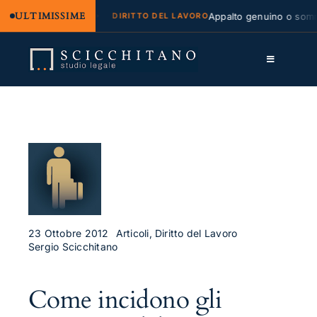
ULTIMISSIME
gale e regresso
Appalto genuino o somminis
DIRITTO DEL LAVORO
Salta
al
Toggle
contenuto
Navigation
Lo Studio
Cassazione
Servizi
Approfondimenti
Contatti
23 Ottobre 2012
Articoli, Diritto del Lavoro
Sergio Scicchitano
LK
Come incidono gli
FB