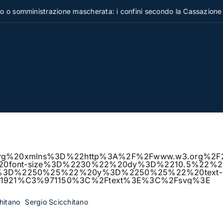
ministrazione mascherata: i confini secondo la Cassazione
%3Csvg%20xmlns%3D%22http%3A%2F%2Fwww.w3.org
%20font-size%3D%2230%22%20dy%3D%2210.5%22%20
x%3D%2250%25%22%20y%3D%2250%25%22%20text-
E1921%C3%971150%3C%2Ftext%3E%3C%2Fsvg%3E
hitano
Sergio Scicchitano