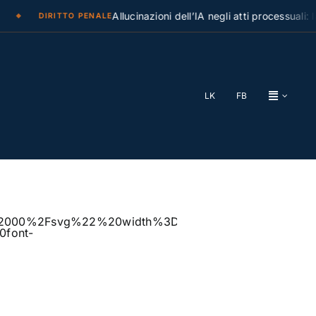
Allucinazioni dell’IA negli atti processuali: la Cas
DIRITTO PENALE
LK
FB
%2F2000%2Fsvg%22%20width%3D%221921%22%20hei
font-