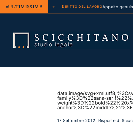
ULTIMISSIME
legale e regresso
Appalto genuino o som
DIRITTO DEL LAVORO
Salta
al
contenuto
data:image/svg+xml;utf8,
family%3D%22sans-serif%22
weight%3D%22bold%22%20
anchor%3D%22middle%22%3
17 Settembre 2012
Risposte di Scicc