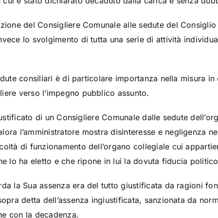
cui è stato dichiarato decaduto dalla carica è senza dubbi
zione del Consigliere Comunale alle sedute del Consiglio n
ece lo svolgimento di tutta una serie di attività individua
edute consiliari è di particolare importanza nella misura i
liere verso l’impegno pubblico assunto.
giustificato di un Consigliere Comunale dalle sedute dell’o
lora l’amministratore mostra disinteresse e negligenza ne
coltà di funzionamento dell’organo collegiale cui apparti
e lo ha eletto e che ripone in lui la dovuta fiducia politic
da la Sua assenza era del tutto giustificata da ragioni fond
sopra detta dell’assenza ingiustificata, sanzionata da nor
ne con la decadenza.