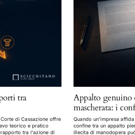
porti tra
Appalto genuino 
mascherata: i con
Corte di Cassazione offre
Quando un'impresa affida a
evo teorico e pratico
confine tra un appalto pi
 rapporto tra l'azione di
illecita di manodopera può 