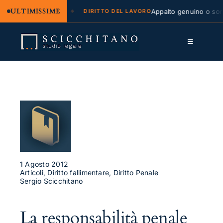
ULTIMISSIME
legale e regresso
Appalto genuino o sommin
DIRITTO DEL LAVORO
Salta
al
Toggle
contenuto
Navigation
Lo Studio
Cassazione
Servizi
Approfondimenti
Contatti
1 Agosto 2012
Articoli, Diritto fallimentare, Diritto Penale
Sergio Scicchitano
LK
FB
La responsabilità penale