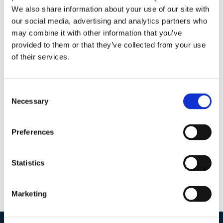
querela di parte
We also share information about your use of our site with
our social media, advertising and analytics partners who
may combine it with other information that you’ve
Approvato il decreto legislativo recante
provided to them or that they’ve collected from your use
disposizioni di modifica della disciplina del
of their services.
regime di procedibilità per taluni reati
Consent
24 Marzo 2018
|
Articoli
,
Claudia Barbara Bondanini
,
Necessary
Selection
News
|
0 Commenti
Continua a leggere
Preferences
Statistics
Marketing