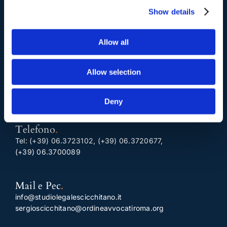
Show details
I nostri contatti
.
Allow all
Indirizzo postale unificato
.
Allow selection
Studio Legale Scicchitano
Via Emilio Faà di Bruno, 4
00195-Roma
Deny
Telefono
.
Tel:
(+39) 06.3723102
,
(+39) 06.3720677
,
(+39) 06.3700089
Mail e Pec
.
info@studiolegalescicchitano.it
sergioscicchitano@ordineavvocatiroma.org