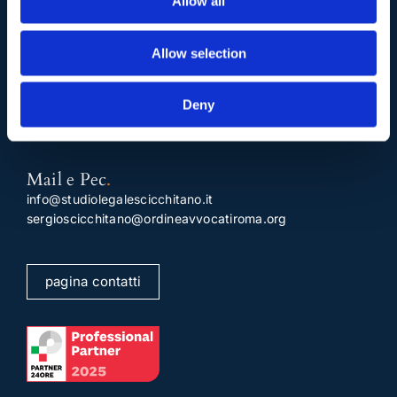
Allow all
Via Emilio Faà di Bruno, 4
00195-Roma
Allow selection
Telefono
.
Tel:
(+39) 06.3723102
,
(+39) 06.3720677
,
Deny
(+39) 06.3700089
Mail e Pec
.
info@studiolegalescicchitano.it
sergioscicchitano@ordineavvocatiroma.org
pagina contatti