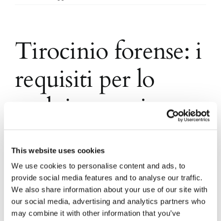
Tirocinio forense: i
requisiti per lo
svolgimento in
altro stato UE
This website uses cookies
We use cookies to personalise content and ads, to
Con decreto ministeriale n. 70 del 17 marzo 2016
sono state disciplinate modalità di svolgimento,
provide social media features and to analyse our traffic.
procedure di controllo, ipotesi di interruzione e
We also share information about your use of our site with
requisiti di validità della pratica
our social media, advertising and analytics partners who
may combine it with other information that you’ve