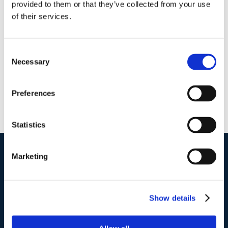
provided to them or that they’ve collected from your use
5 Giugno 2016
|
Articoli
,
News
,
Sergio Scicchitano
|
0
of their services.
Commenti
Continua a leggere
Consent
Necessary
Selection
Preferences
Statistics
Marketing
I nostri contatti
.
Show details
Indirizzo postale unificato
.
Studio Legale Scicchitano