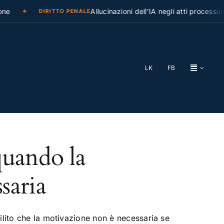
ne
Allucinazioni dell’IA negli atti processual
DIRITTO PENALE
LK
FB
quando la
saria
ilito che la motivazione non è necessaria se