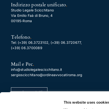
Indirizzo postale unificato
.
Studio Legale Scicchitano
Via Emilio Faà di Bruno, 4
00195-Roma
Telefono
.
Tel:
(+39) 06.3723102
,
(+39) 06.3720677
,
(+39) 06.3700089
Mail e Pec
.
info@studiolegalescicchitano.it
sergioscicchitano@ordineavvocatiroma.org
pagina contatti
Apprezziamo la tua privacy
This website uses cookie
Utilizziamo i cookie per migliorare la tua esperienza di