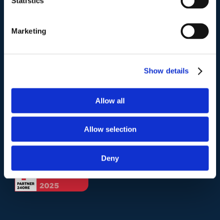
Statistics
Telefono
.
Marketing
Tel:
(+39) 06.3723102
,
(+39) 06.3720677
,
(+39) 06.3700089
Show details
Mail e Pec
.
info@studiolegalescicchitano.it
Allow all
sergioscicchitano@ordineavvocatiroma.org
Allow selection
pagina contatti
Deny