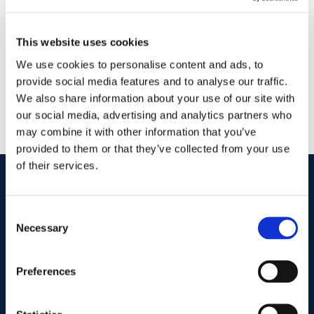
e condominio
|
0 Commenti
Continua a leggere
This website uses cookies
We use cookies to personalise content and ads, to
provide social media features and to analyse our traffic.
We also share information about your use of our site with
our social media, advertising and analytics partners who
may combine it with other information that you’ve
provided to them or that they’ve collected from your use
of their services.
I nostri contatti
.
Consent
Necessary
Selection
Indirizzo postale unificato
.
Preferences
Studio Legale Scicchitano
Via Emilio Faà di Bruno, 4
00195-Roma