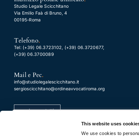
Studio Legale Scicchitano
Via Emilio Faà di Bruno, 4
00195-Roma
Telefono
.
Tel:
(+39) 06.3723102
,
(+39) 06.3720677
,
(+39) 06.3700089
Mail e Pec
.
info@studiolegalescicchitano.it
sergioscicchitano@ordineavvocatiroma.org
pagina contatti
Apprezziamo la tua privacy
This website uses cookie
Utilizziamo i cookie per migliorare la tua esperienza di
We use cookies to personal
navigazione, pubblicare annunci o contenuti