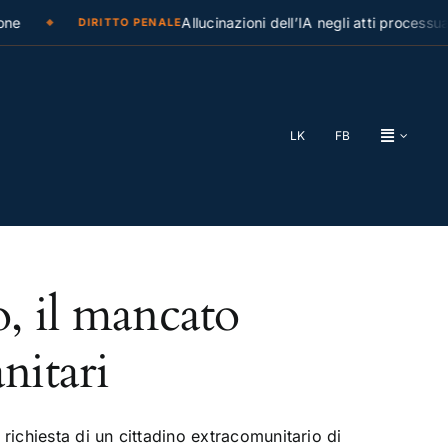
ne
Allucinazioni dell’IA negli atti processual
DIRITTO PENALE
LK
FB
o, il mancato
nitari
richiesta di un cittadino extracomunitario di