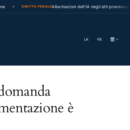
e
Allucinazioni dell’IA negli atti processuali
DIRITTO PENALE
LK
FB
: domanda
umentazione è