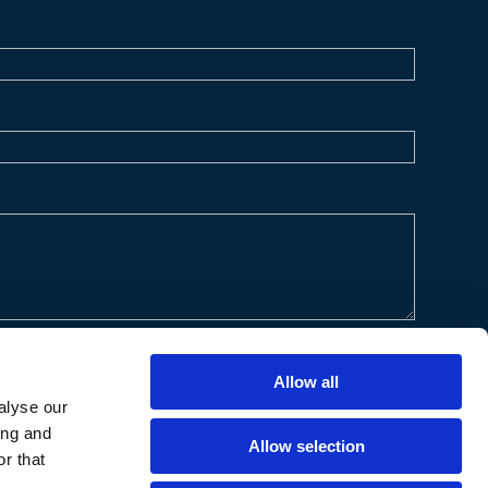
Allow all
alyse our
ing and
Allow selection
r that