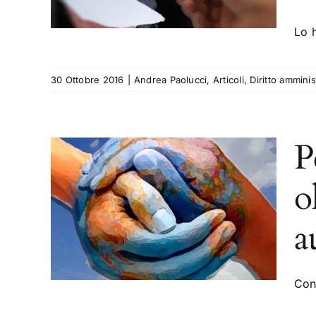
tto
Lo 
30 Ottobre 2016
|
Andrea Paolucci
,
Articoli
,
Diritto amminis
P
rno
o
e il
rta
a
ca
tto
o Penale
Con