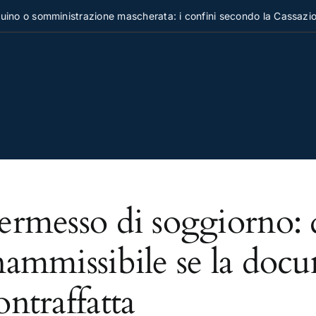
no o somministrazione mascherata: i confini secondo la Cassazion
ermesso di soggiorno
nammissibile se la doc
ontraffatta