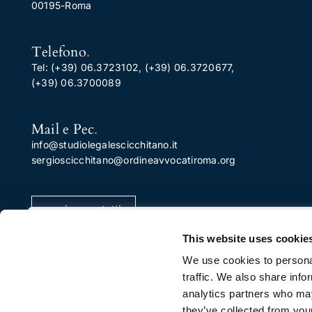
00195-Roma
Telefono
.
Tel:
(+39) 06.3723102
,
(+39) 06.3720677
,
(+39) 06.3700089
Mail e Pec
.
info@studiolegalescicchitano.it
sergioscicchitano@ordineavvocatiroma.org
pagina contatti
Apprezziamo la tua privacy
This website uses cookie
Utilizziamo i cookie per migliorare la tua esperienza di
We use cookies to personal
navigazione, pubblicare annunci o contenuti
traffic. We also share info
personalizzati e analizzare il nostro traffico. Facendo cli
analytics partners who may
su "Accetta tutto", acconsenti al nostro utilizzo dei
they’ve collected from your