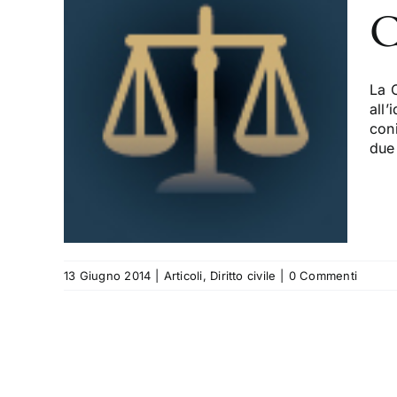
C
: la
La C
lta
all’
l
coni
due 
13 Giugno 2014
|
Articoli
,
Diritto civile
|
0 Commenti