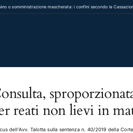
o somministrazione mascherata: i confini secondo la Cassazione
onsulta, sproporzionat
er reati non lievi in ma
ocus dell'Avv. Talotta sulla sentenza n. 40/2019 della Cort