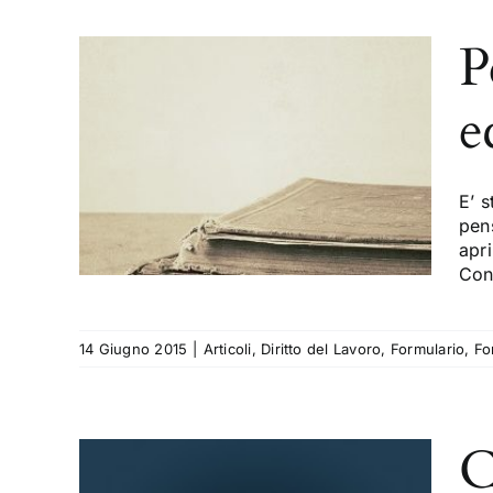
P
e
tenza
come
o
E’ s
lario
pens
apr
Cons
14 Giugno 2015
|
Articoli
,
Diritto del Lavoro
,
Formulario
,
Fo
C