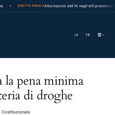
Allucinazioni dell’IA negli atti processuali: 
DIRITTO PENALE
LK
FB
a la pena minima
teria di droghe
e Costituzionale