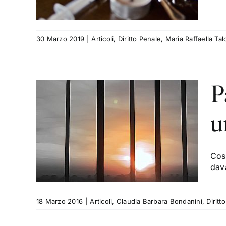
30 Marzo 2019
|
Articoli
,
Diritto Penale
,
Maria Raffaella Tal
P
ti a
u
na
ità
Cost
dava
Diritto
18 Marzo 2016
|
Articoli
,
Claudia Barbara Bondanini
,
Diritt