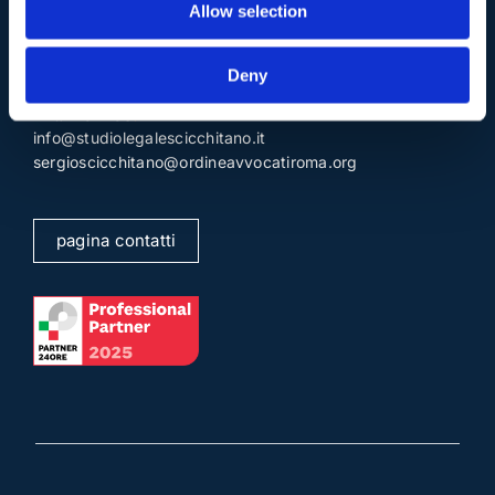
Allow selection
Tel:
(+39) 06.3723102
,
(+39) 06.3720677
,
(+39) 06.3700089
Deny
Mail e Pec
.
info@studiolegalescicchitano.it
sergioscicchitano@ordineavvocatiroma.org
pagina contatti