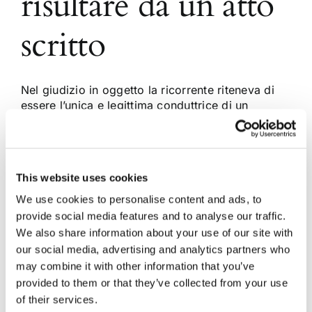
risultare da un atto
scritto
Nel giudizio in oggetto la ricorrente riteneva di
essere l’unica e legittima conduttrice di un
immobile avuto in comodato dall’originario
conduttore. Il proprietario dell’edificio non
avrebbe eccepito alcunché in ordine alla
provenienza del pagamento del canone da un
This website uses cookies
soggetto estraneo al rapporto, costituendo tale
circostanza un’accettazione tacita del
We use cookies to personalise content and ads, to
proprietario in [...]
provide social media features and to analyse our traffic.
We also share information about your use of our site with
our social media, advertising and analytics partners who
25 Luglio 2012
|
Articoli
,
Locazioni e condominio
|
0
may combine it with other information that you’ve
Commenti
provided to them or that they’ve collected from your use
Continua a leggere
of their services.