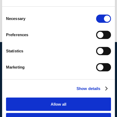
Consent
Necessary
Selection
Preferences
Statistics
I nostri contatti
.
Marketing
Indirizzo postale unificato
.
Studio Legale Scicchitano
Show details
Via Emilio Faà di Bruno, 4
00195-Roma
Allow all
Telefono
.