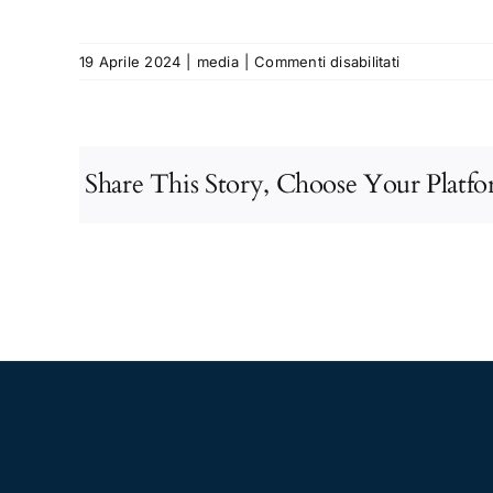
su
19 Aprile 2024
|
media
|
Commenti disabilitati
Aperitivo
Giuridico
del
17/04/2022
Share This Story, Choose Your Platfo