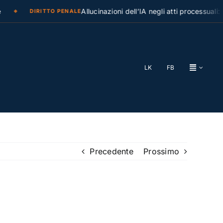
Allucinazioni dell’IA negli atti processuali: la Cassa
IRITTO PENALE
LK
FB
Precedente
Prossimo