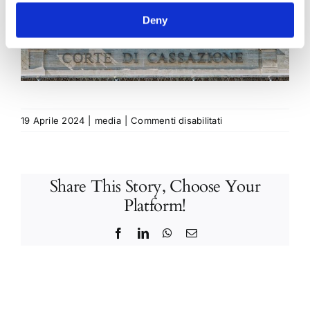
Deny
su
19 Aprile 2024
|
media
|
Commenti disabilitati
Aperitivo
Giuridico
del
Share This Story, Choose Your
17/04/2022
Platform!
Facebook
LinkedIn
WhatsApp
Email