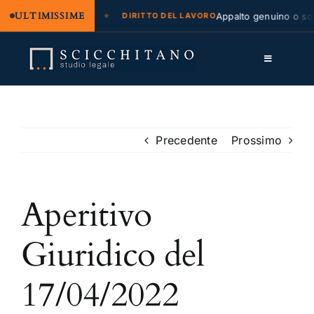
ULTIMISSIME
legale e regresso
Appalto genuino o sommin
DIRITTO DEL LAVORO
Salta
al
Toggle
contenuto
Navigation
Lo Studio
Cassazione
Precedente
Prossimo
Servizi
Aperitivo
Approfondimenti
Contatti
Giuridico del
LK
17/04/2022
FB