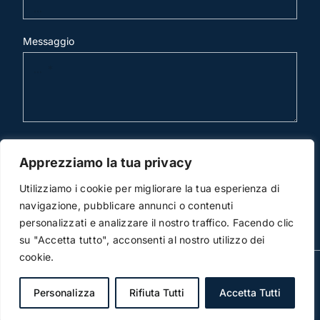
Messaggio
invia mail
Apprezziamo la tua privacy
Utilizziamo i cookie per migliorare la tua esperienza di
navigazione, pubblicare annunci o contenuti
personalizzati e analizzare il nostro traffico. Facendo clic
su "Accetta tutto", acconsenti al nostro utilizzo dei
cookie.
© Copyright 2012 -2023 | Studio Legale Scicchitano |
All Rights Reserved | Powered by
3DWorks
Personalizza
Rifiuta Tutti
Accetta Tutti