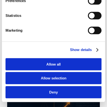
Preferences
Statistics
Recent posts
.
Marketing
24 Luglio 2026
Diritto civile, Michela Colitta, Sentenze Cassazione
Roberto De Gaetano
Show details
News.
Allow all
Allow selection
Deny