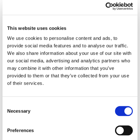
intaccasse in alcun modo il diritto degli altri
condomini e fosse installato nel pieno
rispetto dell’aspetto normativo statico che di
This website uses cookies
quello urbanistico comunale, all’installazione
We use cookies to personalise content and ads, to
del vano elevatore al fine di tutelare la
provide social media features and to analyse our traffic.
propria libertà di movimento
.
We also share information about your use of our site with
our social media, advertising and analytics partners who
Pertanto, il ricorrente, finalmente potrà godersi
may combine it with other information that you’ve
provided to them or that they’ve collected from your use
la propria libertà di movimento.
of their services.
Consent
Necessary
Selection
Preferences