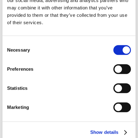
our social media, advertising and analytics partners who
may combine it with other information that you’ve
provided to them or that they’ve collected from your use
Recent posts
.
of their services.
24 Luglio 2026
Consent
Diritto civile, Michela Colitta, Sentenze Cassazione
Roberto De Gaetano
Necessary
Selection
News.
Preferences
Statistics
Marketing
Show details