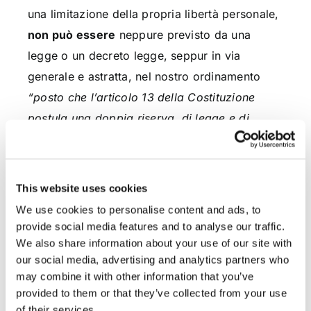
una limitazione della propria libertà personale,
non può essere
neppure previsto da una
legge o un decreto legge, seppur in via
generale e astratta, nel nostro ordinamento
“posto che l’articolo 13 della Costituzione
postula una doppia riserva, di legge e di
giurisdizione, implicando necessariamente un
provvedimento individuale, diretto dunque nei
confronti di uno specifico soggetto”.
This website uses cookies
We use cookies to personalise content and ads, to
La pronuncia ricorda poi che, poiché il
provide social media features and to analyse our traffic.
D.P.C.M rappresenta un atto amministrativo,
We also share information about your use of our site with
per il Giudice ordinario non è necessario un
our social media, advertising and analytics partners who
may combine it with other information that you’ve
rinvio della questione alla Consulta perchè ne
provided to them or that they’ve collected from your use
venga dichiarata l’illegittimità.
of their services.