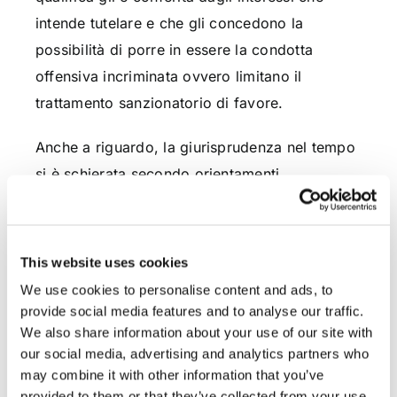
intende tutelare e che gli concedono la
possibilità di porre in essere la condotta
offensiva incriminata ovvero limitano il
trattamento sanzionatorio di favore.
Anche a riguardo, la giurisprudenza nel tempo
si è schierata secondo orientamenti
contrapposti. Una parte ha infatti sostenuto,
facendo riferimento all’incipit
“chiunque”
dell’articolo 393 c.p. che si trattasse di un
This website uses cookies
“reato comune”
.
We use cookies to personalise content and ads, to
provide social media features and to analyse our traffic.
L’orientamento più recente definisce invece il
We also share information about your use of our site with
reato come
“proprio di mano propria”
in
our social media, advertising and analytics partners who
may combine it with other information that you’ve
quanto è legittimato a commetterlo solo il
provided to them or that they’ve collected from your use