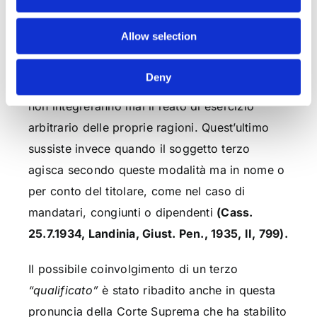
reato come di tipo
“proprio esclusivo”,
i terzi
Allow selection
che agiscono con violenza o minaccia ma
estranei al rapporto obbligatorio fondato sulla
Deny
pretesa di un diritto giudizialmente azionabile
non integreranno mai il reato di esercizio
arbitrario delle proprie ragioni. Quest’ultimo
sussiste invece quando il soggetto terzo
agisca secondo queste modalità ma in nome o
per conto del titolare, come nel caso di
mandatari, congiunti o dipendenti
(Cass.
25.7.1934, Landinia, Giust. Pen., 1935, II, 799).
Il possibile coinvolgimento di un terzo
“qualificato”
è stato ribadito anche in questa
pronuncia della Corte Suprema che ha stabilito