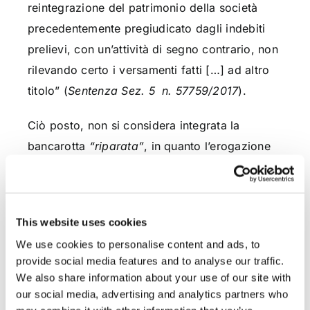
reintegrazione del patrimonio della società
precedentemente pregiudicato dagli indebiti
prelievi, con un’attività di segno contrario, non
rilevando certo i versamenti fatti […] ad altro
titolo” (
Sentenza Sez. 5 n. 57759/2017
).
Ciò posto, non si considera integrata la
bancarotta
“riparata”
, in quanto l’erogazione
di un finanziamento non determina una
reintegrazione effettiva del patrimonio,
piuttosto consiste in un
decremento
dello
This website uses cookies
stesso, a causa dell’assunzione
We use cookies to personalise content and ads, to
dell’obbligazione che dovrà, dunque, di
provide social media features and to analyse our traffic.
seguito essere soddisfatta.
We also share information about your use of our site with
our social media, advertising and analytics partners who