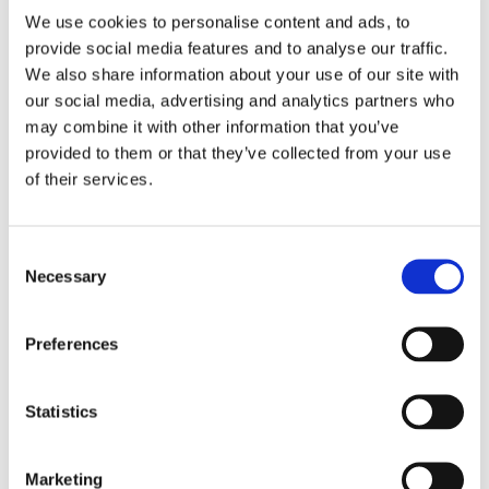
rapporti tra surrogazione legale e
We use cookies to personalise content and ads, to
regresso
provide social media features and to analyse our traffic.
We also share information about your use of our site with
La sentenza n. 16835 del 29 maggio 2026 della
our social media, advertising and analytics partners who
Corte di Cassazione offre l'occasione per tornare
may combine it with other information that you’ve
su un tema di grande rilievo teorico e pratico
nell'ambito delle obbligazioni solidali passive: il
provided to them or that they’ve collected from your use
rapporto tra l'azione di [...]
of their services.
CONDIVIDI SUI SOCIAL
Consent
Necessary
Selection
Preferences
21 Luglio 2026
Diritto del Lavoro, Michela Colitta, Sentenze Cassazione
Statistics
Roberto De Gaetano
Marketing
News.