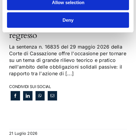
Allow selection
Obbligazioni solidali passive:
Deny
rapporti tra surrogazione legale e
regresso
La sentenza n. 16835 del 29 maggio 2026 della
Corte di Cassazione offre l'occasione per tornare
su un tema di grande rilievo teorico e pratico
nell'ambito delle obbligazioni solidali passive: il
rapporto tra l'azione di [...]
CONDIVIDI SUI SOCIAL
21 Luglio 2026