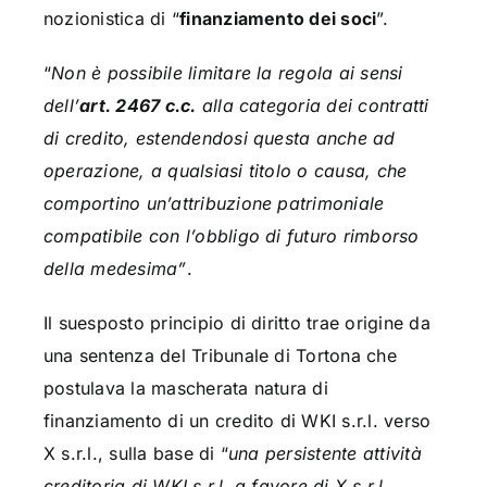
nozionistica di “
finanziamento dei soci
”.
“
Non è possibile limitare la regola ai sensi
dell’
art. 2467 c.c.
alla categoria dei contratti
di credito, estendendosi questa anche ad
operazione, a qualsiasi titolo o causa, che
comportino un’attribuzione patrimoniale
compatibile con l’obbligo di futuro rimborso
della medesima”
.
Il suesposto principio di diritto trae origine da
una sentenza del Tribunale di Tortona che
postulava la mascherata natura di
finanziamento di un credito di WKI s.r.l. verso
X s.r.l., sulla base di “
una persistente attività
creditoria di WKI s.r.l. a favore di X s.r.l.,