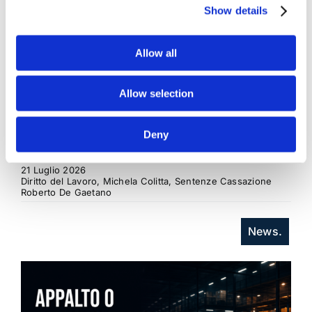
su un tema di grande rilievo teorico e pratico
Show details
nell'ambito delle obbligazioni solidali passive: il
rapporto tra l'azione di [...]
Allow all
CONDIVIDI SUI SOCIAL
Allow selection
Deny
21 Luglio 2026
Diritto del Lavoro, Michela Colitta, Sentenze Cassazione
Roberto De Gaetano
News.