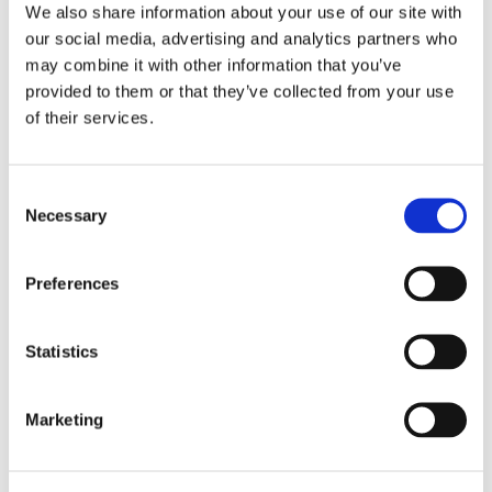
We also share information about your use of our site with
our social media, advertising and analytics partners who
may combine it with other information that you’ve
provided to them or that they’ve collected from your use
of their services.
Consent
Necessary
Selection
Preferences
Obbligazioni solidali passive:
Statistics
rapporti tra surrogazione legale e
regresso
Marketing
La sentenza n. 16835 del 29 maggio 2026 della
Corte di Cassazione offre l'occasione per tornare