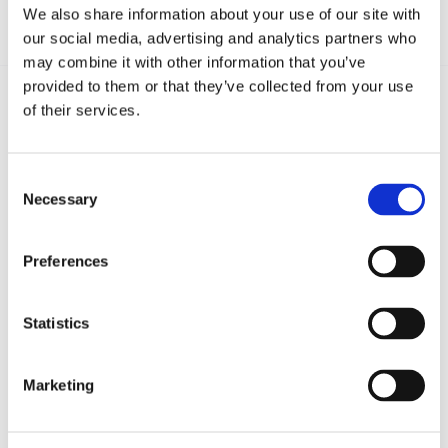
We also share information about your use of our site with
our social media, advertising and analytics partners who
may combine it with other information that you’ve
provided to them or that they’ve collected from your use
of their services.
Recent posts
.
Consent
Necessary
Selection
24 Luglio 2026
Diritto civile, Michela Colitta, Sentenze Cassazione
Roberto De Gaetano
Preferences
News.
Statistics
Marketing