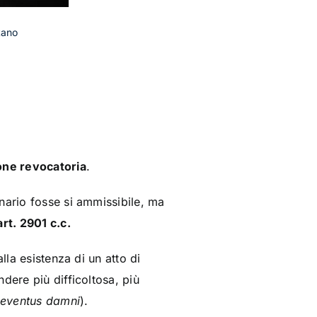
tano
one revocatoria
.
nario fosse si ammissibile, ma
art. 2901 c.c.
lla esistenza di un atto di
ndere più difficoltosa, più
eventus damni
).