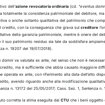
ivo dell’
azione revocatoria ordinaria
(cd. “
eventus damn
ta totalmente la consistenza patrimoniale del debitore, m
ativa o anche soltanto qualitativa del patrimonio che com
el credito, con la conseguenza che grava sul
creditore
l’o
itative della garanzia patrimoniale, mentre è onere del debi
he il suo patrimonio residuo sia tale da soddisfare ampiamen
nza n. 19207 del 19/07/2018).
s damni
va valutata ex ante, nel senso che non è necessari
 credito, ma è sufficiente che abbia causato maggiore diff
 operata ex ante, con riferimento alla data dell’atto dispo
credito, avendo riguardo anche alla modificazione qualitat
nanza n. 13172 del 25/05/2017; Cass. Sez. 1, Sentenza n.
nuto corretta la stima eseguita dal
CTU
che i beni oggetto 