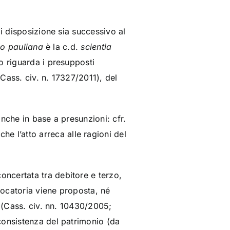
i disposizione sia successivo al
io pauliana
è la c.d.
scientia
o riguarda i presupposti
(Cass. civ. n. 17327/2011), del
nche in base a presunzioni: cfr.
 l’atto arreca alle ragioni del
concertata tra debitore e terzo,
evocatoria viene proposta, né
o (Cass. civ. nn. 10430/2005;
consistenza del patrimonio (da