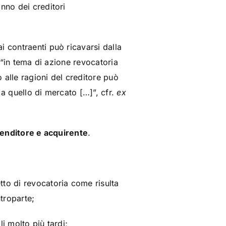
nno dei creditori
ai contraenti può ricavarsi dalla
i “in tema di azione revocatoria
o alle ragioni del creditore può
 a quello di mercato […]”, cfr.
ex
 venditore e acquirente
.
to di revocatoria come risulta
troparte;
i molto più tardi;