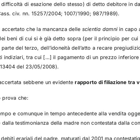
fficoltà di esazione dello stesso) di detto debitore in da
ass. civ. nn. 15257/2004; 1007/1990; 987/1989).
a accertato che la mancanza delle
scientia damni
in capo 
i beni di cui si è già detto sopra (per il principio per cu
arte del terzo, dell’idoneità dell’atto a recare pregiudizi
indiziari, tra cui […] il pagamento di un prezzo inferiore
 13404 del 23/05/2008).
a accertata sebbene un evidente
rapporto di filiazione tra
to prova che:
empo e comunque in tempo antecedente alla vendita ogget
 dalla testimonianza della madre non contestata dalla con
ebiti erariali del padre, maturati dal 2001 ma contestatigl