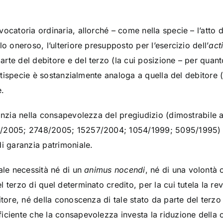
ocatoria ordinaria, allorché – come nella specie – l’atto d
o oneroso, l’ulteriore presupposto per l’esercizio dell’
act
arte del debitore e del terzo (la cui posizione – per quant
fattispecie è sostanzialmente analoga a quella del debitore 
e.
anzia nella consapevolezza del pregiudizio (dimostrabile a
/2005; 2748/2005; 15257/2004; 1054/1999; 5095/1995) che
di garanzia patrimoniale.
ale necessità né di un
animus nocendi
, né di una volontà 
 terzo di quel determinato credito, per la cui tutela la r
itore, né della conoscenza di tale stato da parte del terz
iciente che la consapevolezza investa la riduzione della 