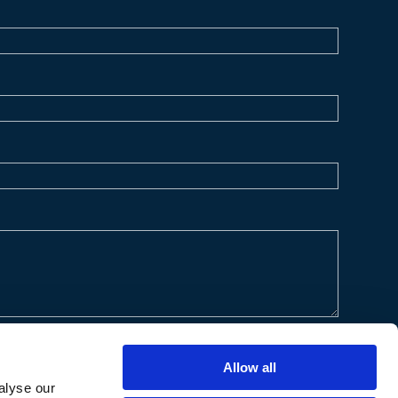
Allow all
alyse our