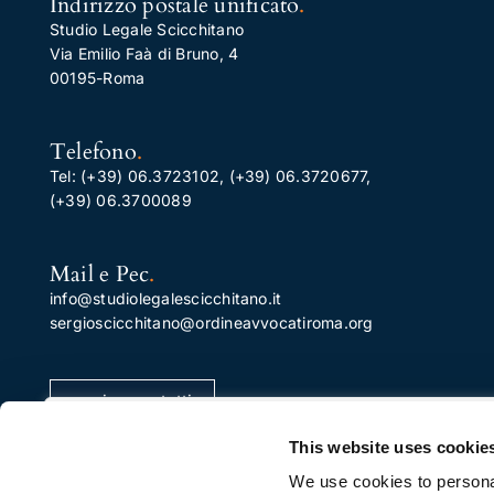
Indirizzo postale unificato
.
Studio Legale Scicchitano
Via Emilio Faà di Bruno, 4
00195-Roma
Telefono
.
Tel:
(+39) 06.3723102
,
(+39) 06.3720677
,
(+39) 06.3700089
Mail e Pec
.
info@studiolegalescicchitano.it
sergioscicchitano@ordineavvocatiroma.org
pagina contatti
Apprezziamo la tua privacy
This website uses cookie
Utilizziamo i cookie per migliorare la tua esperienza di
We use cookies to personal