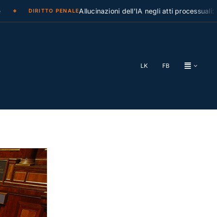
Allucinazioni dell’IA negli atti processuali: la Cas
DIRITTO PENALE
LK
FB