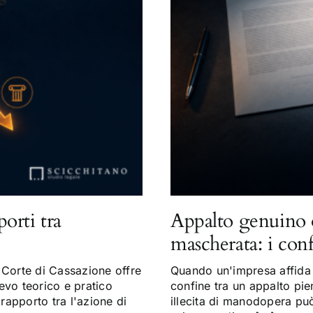
porti tra
Appalto genuino 
mascherata: i con
Corte di Cassazione offre
Quando un'impresa affida a
evo teorico e pratico
confine tra un appalto pi
 rapporto tra l'azione di
illecita di manodopera può 