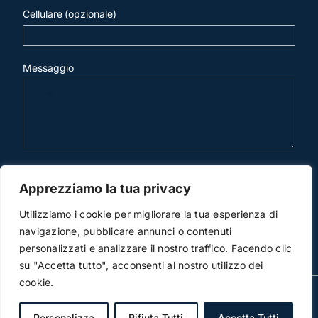
Cellulare (opzionale)
Messaggio
invia mail
Apprezziamo la tua privacy
Utilizziamo i cookie per migliorare la tua esperienza di
navigazione, pubblicare annunci o contenuti
personalizzati e analizzare il nostro traffico. Facendo clic
su "Accetta tutto", acconsenti al nostro utilizzo dei
cookie.
© Copyright 2012 -2018 | Studio Legale Scicchitano | All
Rights Reserved | Powered by
3DWorks
Personalizza
Rifiuta Tutti
Accetta Tutti