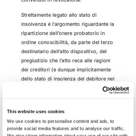
Strettamente legato allo stato di
insolvenza è l’argomento riguardante la
ripartizione dell’onere probatorio in
ordine conoscibilità, da parte del terzo
destinatario dell’atto dispositivo, del
pregiudizio che l’atto reca alle ragioni
dei creditori (e dunque implicitamente
dello stato di insolenza del debitore nel
momento in cui ha disposto del proprio
patrimonio).
This website uses cookies
Ante tale requisito, la conoscenza del
pregiudizio da parte del terzo, è infatti
We use cookies to personalise content and ads, to
provide social media features and to analyse our traffic.
un requisito essenziale della
We also share information about your use of our site with