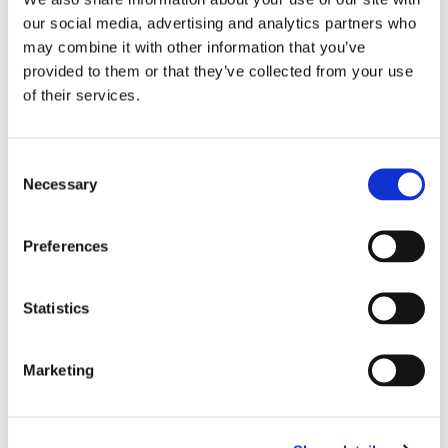
revocatoria fallimentare.
our social media, advertising and analytics partners who
may combine it with other information that you’ve
Irrilevante invece in tale tipologia di
provided to them or that they’ve collected from your use
azione è la conoscenza da parte del
of their services.
debitore fallito su quale come detto
grava una presunzione assoluta di
Consent
insolvenza e dunque di
Necessary
Selection
consapevolezza di arrecare
pregiudizio ai creditori.
Preferences
Ultimo aspetto da affrontare riguarda
Statistics
un approfondimento circa la
legittimazione attiva per l’esperimento
Marketing
della revocatoria fallimentare che
come detto spetta al curatore.