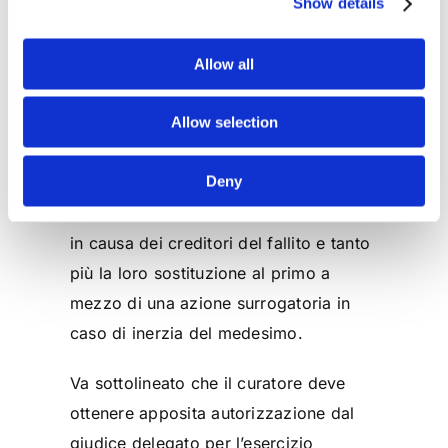
Show details
L’azione è diretta nei riguardi del terzo
avente causa del fallito, cioè
Allow all
l’
accipiens
del pagamento o
destinatario dell’atto revocabile.
Allow selection
Si tratta di una legittimazione esclusiva
Deny
del curatore
che come tale comporta
un divieto di ammissione dell’intervento
in causa dei creditori del fallito e tanto
più la loro sostituzione al primo a
mezzo di una azione surrogatoria in
caso di inerzia del medesimo.
Va sottolineato che il curatore deve
ottenere apposita autorizzazione dal
giudice delegato per l’esercizio