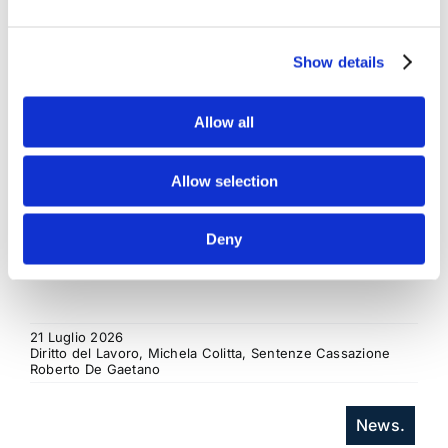
regresso
La sentenza n. 16835 del 29 maggio 2026 della
Show details
Corte di Cassazione offre l'occasione per tornare
su un tema di grande rilievo teorico e pratico
nell'ambito delle obbligazioni solidali passive: il
Allow all
rapporto tra l'azione di [...]
Allow selection
CONDIVIDI SUI SOCIAL
Deny
21 Luglio 2026
Diritto del Lavoro, Michela Colitta, Sentenze Cassazione
Roberto De Gaetano
News.