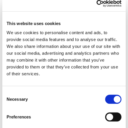
This website uses cookies
We use cookies to personalise content and ads, to
provide social media features and to analyse our traffic.
Obbligazioni solidali passive:
We also share information about your use of our site with
rapporti tra surrogazione legale e
our social media, advertising and analytics partners who
may combine it with other information that you’ve
regresso
provided to them or that they’ve collected from your use
of their services.
La sentenza n. 16835 del 29 maggio 2026 della
Corte di Cassazione offre l'occasione per tornare
su un tema di grande rilievo teorico e pratico
nell'ambito delle obbligazioni solidali passive: il
Consent
Necessary
rapporto tra l'azione di [...]
Selection
CONDIVIDI SUI SOCIAL
Preferences