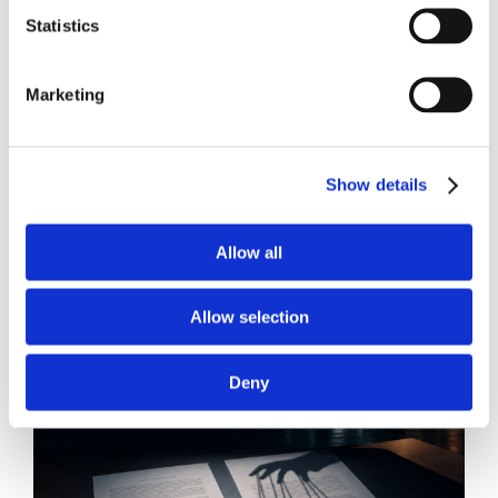
Statistics
Marketing
21 Luglio 2026
Diritto del Lavoro, Michela Colitta, Sentenze Cassazione
Roberto De Gaetano
Show details
News.
Allow all
Allow selection
Deny