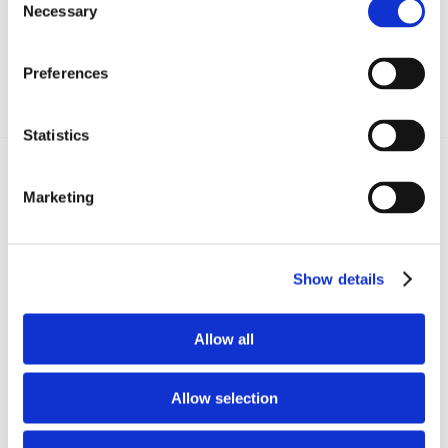
Necessary
Selection
Preferences
Statistics
Marketing
Recent posts
.
24 Luglio 2026
Show details
Diritto civile, Michela Colitta, Sentenze Cassazione
Roberto De Gaetano
Allow all
News.
Allow selection