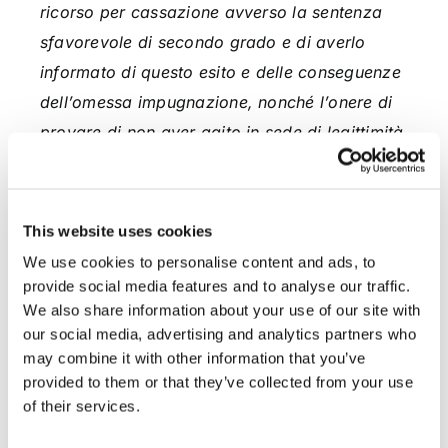
ricorso per cassazione avverso la sentenza
sfavorevole di secondo grado e di averlo
informato di questo esito e delle conseguenze
dell’omessa impugnazione, nonché l’onere di
provare di non aver agito in sede di legittimità
per fatto a sé non imputabile (quale il rifiuto di
impugnare o di sottoscrivere la procura
speciale da parte del cliente) ovvero per la
This website uses cookies
sopravvenuta cessazione del rapporto
We use cookies to personalise content and ads, to
contrattuale».
provide social media features and to analyse our traffic.
We also share information about your use of our site with
Dott. Salvatore Ettore Masullo
our social media, advertising and analytics partners who
may combine it with other information that you’ve
provided to them or that they’ve collected from your use
of their services.
CONDIVIDI SUI SOCIAL