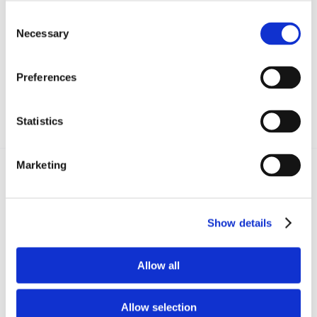
Consent
Necessary
Selection
Preferences
Statistics
Marketing
Recent posts
.
Show details
24 Luglio 2026
Diritto civile, Michela Colitta, Sentenze Cassazione
Allow all
Roberto De Gaetano
Allow selection
News.