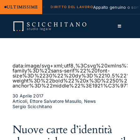
ULTIMISSIME
egale e regresso
Appalto genuino o sommini
DIRITTO DEL LAVORO
Salta
al
Toggle
contenuto
Navigation
Lo Studio
Cassazione
data:image/svg+xml;utf8,%3Csvg%20xmlns%
family%3D%22sans-serif%22%20font-
Servizi
size%3D%2230%22%20dy%3D%2210.5%22%20fo
weight%3D%22bold%22%20x%3D%2250%25%2
anchor%3D%22middle%22%3E1921%C3%97115
Approfondimenti
30 Aprile 2017
Articoli, Ettore Salvatore Masullo, News
Contatti
Sergio Scicchitano
LK
Nuove carte d’identità
FB