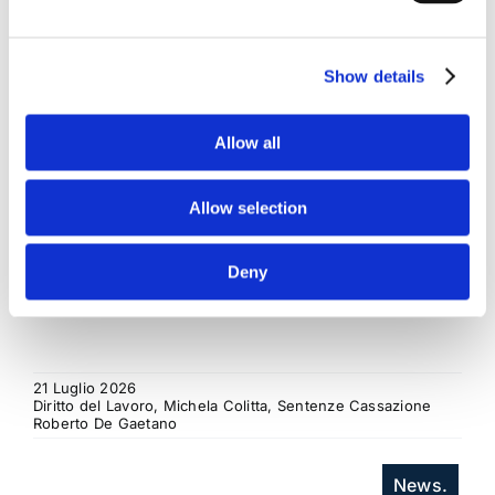
regresso
La sentenza n. 16835 del 29 maggio 2026 della
Show details
Corte di Cassazione offre l'occasione per tornare
su un tema di grande rilievo teorico e pratico
Allow all
nell'ambito delle obbligazioni solidali passive: il
rapporto tra l'azione di [...]
Allow selection
CONDIVIDI SUI SOCIAL
Deny
21 Luglio 2026
Diritto del Lavoro, Michela Colitta, Sentenze Cassazione
Roberto De Gaetano
News.