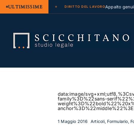
ULTIMISSIME
e legale e regresso
Appalto genuino o 
DIRITTO DEL LAVORO
Salta
al
contenuto
data:image/svg+xml;utf8,
family%3D%22sans-serif%22
weight%3D%22bold%22%20
anchor%3D%22middle%22%3
1 Maggio 2016
Articoli, Formulario, 