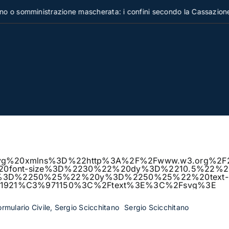
somministrazione mascherata: i confini secondo la Cassazione
%3Csvg%20xmlns%3D%22http%3A%2F%2Fwww.w3.org
%20font-size%3D%2230%22%20dy%3D%2210.5%22%20
x%3D%2250%25%22%20y%3D%2250%25%22%20text-
E1921%C3%971150%3C%2Ftext%3E%3C%2Fsvg%3E
Formulario Civile, Sergio Scicchitano
Sergio Scicchitano