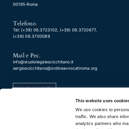
00195-Roma
Telefono
.
Tel:
(+39) 06.3723102
,
(+39) 06.3720677
,
(+39) 06.3700089
Mail e Pec
.
info@studiolegalescicchitano.it
sergioscicchitano@ordineavvocatiroma.org
pagina contatti
Apprezziamo la tua privacy
This website uses cookie
Utilizziamo i cookie per migliorare la tua esperienza di
We use cookies to personal
navigazione, pubblicare annunci o contenuti
traffic. We also share info
personalizzati e analizzare il nostro traffico. Facendo cli
analytics partners who may
su "Accetta tutto", acconsenti al nostro utilizzo dei