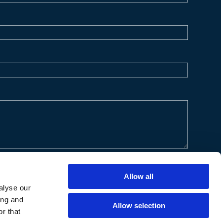
Allow all
alyse our
ing and
Allow selection
r that