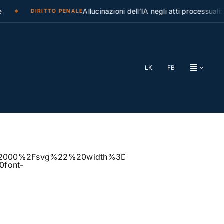
Allucinazioni dell’IA negli atti processuali: la 
DIRITTO PENALE
LK
FB
%2F2000%2Fsvg%22%20width%3D%221921%22%20hei
font-