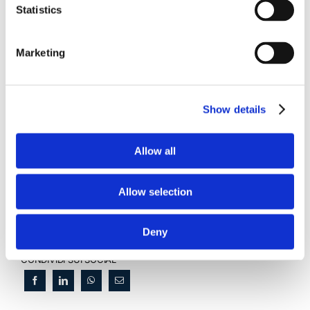
Statistics
Marketing
Obbligazioni solidali passive:
Show details
rapporti tra surrogazione legale e
regresso
Allow all
La sentenza n. 16835 del 29 maggio 2026 della
Corte di Cassazione offre l'occasione per tornare
Allow selection
su un tema di grande rilievo teorico e pratico
nell'ambito delle obbligazioni solidali passive: il
rapporto tra l'azione di [...]
Deny
CONDIVIDI SUI SOCIAL