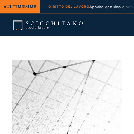
ULTIMISSIME
egale e regresso
Appalto genuino o sommini
DIRITTO DEL LAVORO
Salta
al
Toggle
contenuto
Navigation
Lo Studio
Cassazione
Servizi
Approfondimenti
Contatti
LK
FB