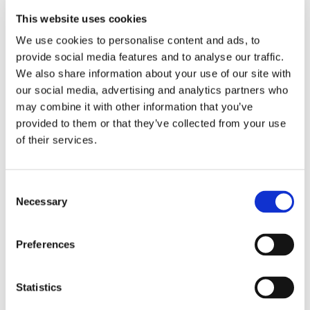
This website uses cookies
Obbligazioni solidali passive:
We use cookies to personalise content and ads, to
rapporti tra surrogazione legale e
provide social media features and to analyse our traffic.
regresso
We also share information about your use of our site with
our social media, advertising and analytics partners who
La sentenza n. 16835 del 29 maggio 2026 della
may combine it with other information that you’ve
Corte di Cassazione offre l'occasione per tornare
provided to them or that they’ve collected from your use
su un tema di grande rilievo teorico e pratico
of their services.
nell'ambito delle obbligazioni solidali passive: il
rapporto tra l'azione di [...]
Consent
CONDIVIDI SUI SOCIAL
Necessary
Selection
Preferences
Statistics
21 Luglio 2026