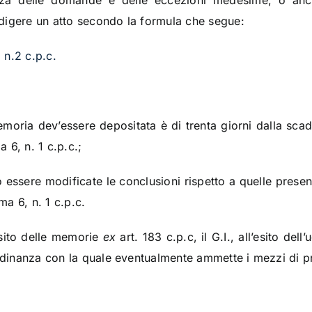
za delle domande e delle eccezioni medesime, o anc
digere un atto secondo la formula che segue:
 n.2 c.p.c.
memoria dev’essere depositata è di trenta giorni dalla sca
 6, n. 1 c.p.c.;
ssere modificate le conclusioni rispetto a quelle present
a 6, n. 1 c.p.c.
osito delle memorie
ex
art. 183 c.p.c, il G.I., all’esito de
rdinanza con la quale eventualmente ammette i mezzi di pro