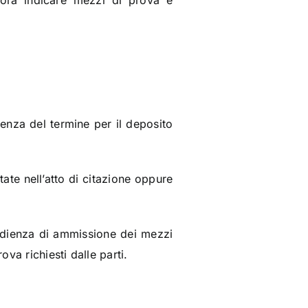
ora indicare mezzi di prova e
denza del termine per il deposito
ate nell’atto di citazione oppure
ll’udienza di ammissione dei mezzi
va richiesti dalle parti.