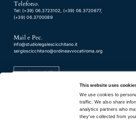
Telefono
.
Tel:
(+39) 06.3723102
,
(+39) 06.3720677
,
(+39) 06.3700089
Mail e Pec
.
info@studiolegalescicchitano.it
sergioscicchitano@ordineavvocatiroma.org
pagina contatti
Apprezziamo la tua privacy
This website uses cookie
Utilizziamo i cookie per migliorare la tua esperienza di
We use cookies to personal
navigazione, pubblicare annunci o contenuti
traffic. We also share info
personalizzati e analizzare il nostro traffico. Facendo cli
analytics partners who may
su "Accetta tutto", acconsenti al nostro utilizzo dei
they’ve collected from your
cookie.