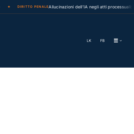
Allucinazioni dell’IA negli atti processuali: la C
DIRITTO PENALE
LK
FB