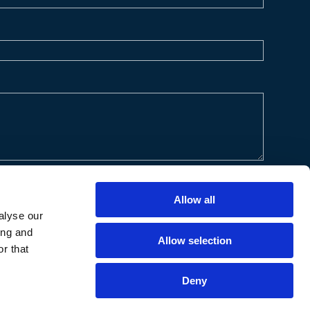
Allow all
alyse our
ing and
Allow selection
r that
Deny