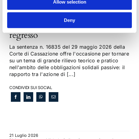
Allow selection
Obbligazioni solidali passive:
Deny
rapporti tra surrogazione legale e
regresso
La sentenza n. 16835 del 29 maggio 2026 della
Corte di Cassazione offre l'occasione per tornare
su un tema di grande rilievo teorico e pratico
nell'ambito delle obbligazioni solidali passive: il
rapporto tra l'azione di [...]
CONDIVIDI SUI SOCIAL
21 Luglio 2026