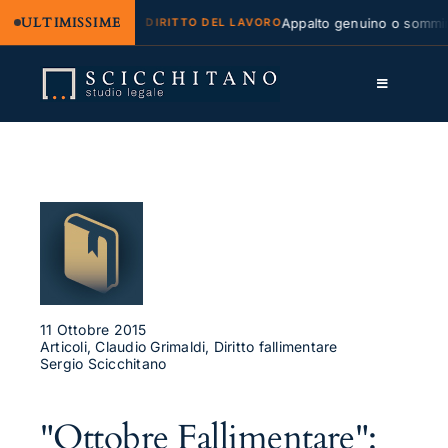
ULTIMISSIME
e e regresso
Appalto genuino o somministr
DIRITTO DEL LAVORO
Salta
al
Toggle
contenuto
Navigation
Lo Studio
Cassazione
Servizi
Approfondimenti
Contatti
11 Ottobre 2015
Articoli, Claudio Grimaldi, Diritto fallimentare
Sergio Scicchitano
LK
FB
"Ottobre Fallimentare":