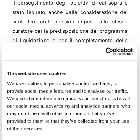
Il perseguimento degli obiettivi di cui sopra è
stato ispirato anche dalla considerazione dei
limiti temporali massimi imposti allo stesso
curatore per la predisposizione del programma
di liquidazione e per il completamento delle
operazioni relative.
Unica nota critica che può essere
This website uses cookies
fondamentalmente mossa alle riforme sopra
We use cookies to personalise content and ads, to
esaminate riguarda la previsione
provide social media features and to analyse our traffic.
dell’incompatibilità, rispetto alla nomina a
We also share information about your use of our site with
curatore fallimentare, a carico di colui che ha
our social media, advertising and analytics partners who
svolto funzioni di commissario giudiziale del
may combine it with other information that you’ve
provided to them or that they’ve collected from your use
concordato preventivo dell’impresa poi
of their services.
dichiarata fallita.