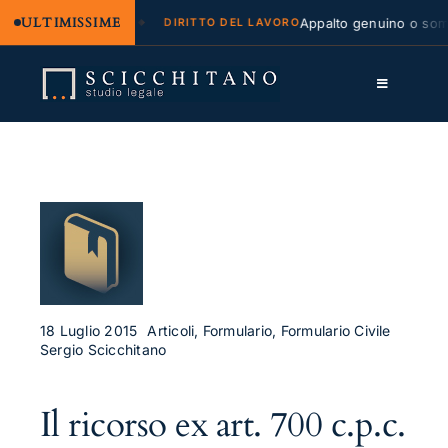
ULTIMISSIME
egale e regresso
Appalto genuino o sommin
DIRITTO DEL LAVORO
Salta
al
Toggle
contenuto
Navigation
Lo Studio
Cassazione
Servizi
Approfondimenti
Contatti
18 Luglio 2015
Articoli, Formulario, Formulario Civile
Sergio Scicchitano
LK
Il ricorso ex art. 700 c.p.c.
FB