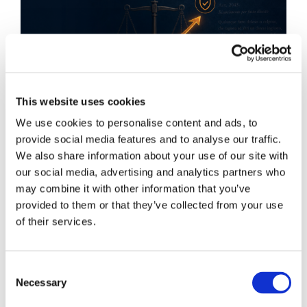
This website uses cookies
We use cookies to personalise content and ads, to
provide social media features and to analyse our traffic.
We also share information about your use of our site with
our social media, advertising and analytics partners who
may combine it with other information that you’ve
Obbligazioni solidali passive:
provided to them or that they’ve collected from your use
rapporti tra surrogazione legale e
of their services.
regresso
La sentenza n. 16835 del 29 maggio 2026 della
Consent
Necessary
Corte di Cassazione offre l'occasione per tornare
Selection
su un tema di grande rilievo teorico e pratico