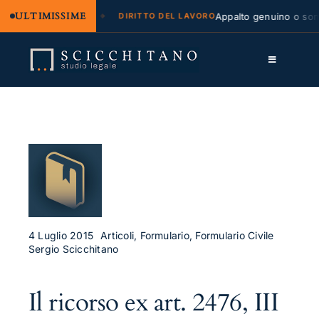
ULTIMISSIME
legale e regresso
Appalto genuino o sommin
DIRITTO DEL LAVORO
Salta
al
Toggle
contenuto
Navigation
Lo Studio
Cassazione
Servizi
Approfondimenti
Contatti
4 Luglio 2015
Articoli, Formulario, Formulario Civile
Sergio Scicchitano
LK
Il ricorso ex art. 2476, III
FB