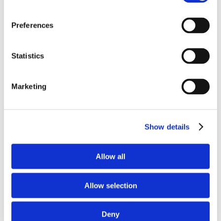
Corte di Cassazione offre l'occasione per tornare
su un tema di grande rilievo teorico e pratico
Preferences
nell'ambito delle obbligazioni solidali passive: il
rapporto tra l'azione di [...]
Statistics
CONDIVIDI SUI SOCIAL
Marketing
Show details
21 Luglio 2026
Diritto del Lavoro, Michela Colitta, Sentenze Cassazione
Roberto De Gaetano
Allow all
News.
Allow selection
Deny