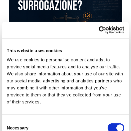
This website uses cookies
We use cookies to personalise content and ads, to
provide social media features and to analyse our traffic.
We also share information about your use of our site with
our social media, advertising and analytics partners who
may combine it with other information that you’ve
provided to them or that they’ve collected from your use
Obbligazioni solidali passive:
of their services.
rapporti tra surrogazione legale e
regresso
Consent
Necessary
La sentenza n. 16835 del 29 maggio 2026 della
Selection