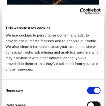
This website uses cookies
We use cookies to personalise content and ads, to
provide social media features and to analyse our traffic.
We also share information about your use of our site with
Obbligazioni solidali passive:
our social media, advertising and analytics partners who
may combine it with other information that you’ve
rapporti tra surrogazione legale e
provided to them or that they’ve collected from your use
regresso
of their services.
La sentenza n. 16835 del 29 maggio 2026 della
Corte di Cassazione offre l'occasione per tornare
Consent
su un tema di grande rilievo teorico e pratico
Necessary
Selection
nell'ambito delle obbligazioni solidali passive: il
rapporto tra l'azione di [...]
Preferences