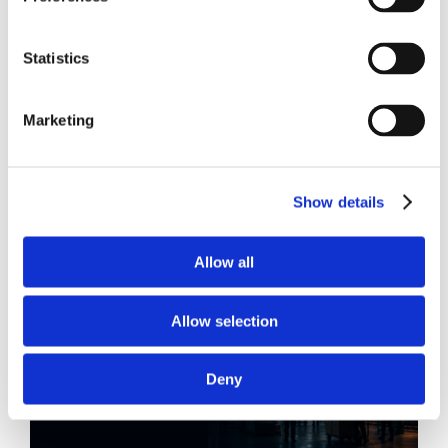
CONDIVIDI SUI SOCIAL
Statistics
Marketing
21 Luglio 2026
Diritto del Lavoro, Michela Colitta, Sentenze Cassazione
Show details
Roberto De Gaetano
News.
Allow all
Allow selection
Deny