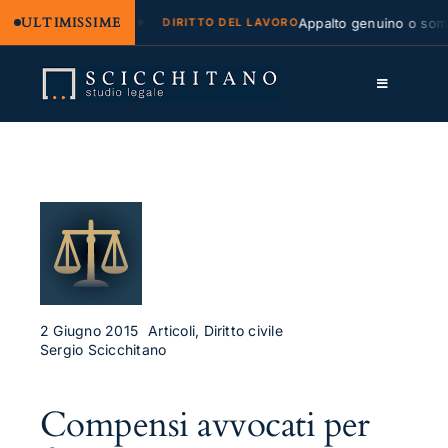
ULTIMISSIME
legale e regresso
Appalto genuino o sommin
DIRITTO DEL LAVORO
Salta
al
Toggle
contenuto
Navigation
Lo Studio
Cassazione
Servizi
Approfondimenti
Contatti
2 Giugno 2015
Articoli, Diritto civile
Sergio Scicchitano
LK
Compensi avvocati per
FB