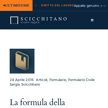
ULTIMISSIME
 legale e regresso
Appalto genuino o sommi
DIRITTO DEL LAVORO
Salta
al
Toggle
contenuto
Navigation
Lo Studio
Cassazione
Servizi
Approfondimenti
Contatti
24 Aprile 2015
Articoli, Formulario, Formulario Civile
Sergio Scicchitano
LK
La formula della
FB