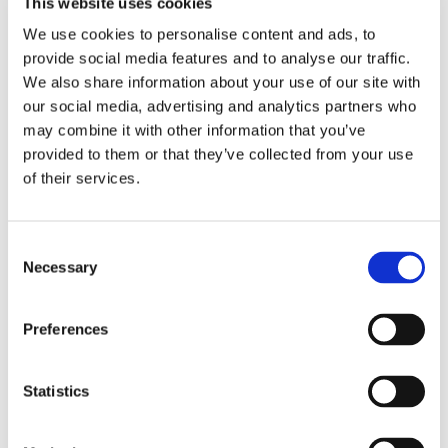
This website uses cookies
rapporti tra surrogazione legale e
We use cookies to personalise content and ads, to
regresso
provide social media features and to analyse our traffic.
We also share information about your use of our site with
La sentenza n. 16835 del 29 maggio 2026 della
our social media, advertising and analytics partners who
Corte di Cassazione offre l'occasione per tornare
may combine it with other information that you’ve
su un tema di grande rilievo teorico e pratico
provided to them or that they’ve collected from your use
nell'ambito delle obbligazioni solidali passive: il
of their services.
rapporto tra l'azione di [...]
CONDIVIDI SUI SOCIAL
Consent
Necessary
Selection
Preferences
21 Luglio 2026
Statistics
Diritto del Lavoro, Michela Colitta, Sentenze Cassazione
Roberto De Gaetano