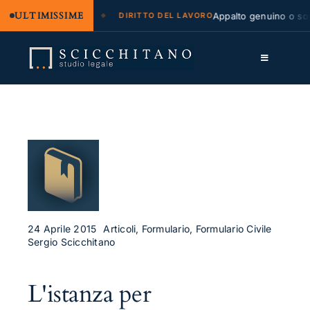
ULTIMISSIME
 legale e regresso
Appalto genuino o sommi
DIRITTO DEL LAVORO
Salta
al
Toggle
contenuto
Navigation
Lo Studio
Cassazione
Servizi
Approfondimenti
Contatti
24 Aprile 2015
Articoli, Formulario, Formulario Civile
Sergio Scicchitano
LK
L'istanza per
FB