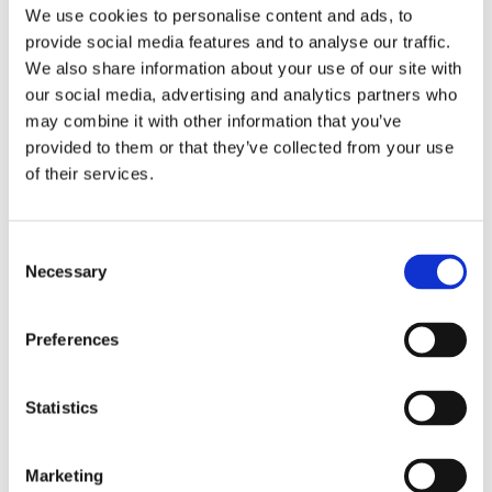
regresso
We use cookies to personalise content and ads, to
provide social media features and to analyse our traffic.
La sentenza n. 16835 del 29 maggio 2026 della
We also share information about your use of our site with
Corte di Cassazione offre l'occasione per tornare
our social media, advertising and analytics partners who
su un tema di grande rilievo teorico e pratico
may combine it with other information that you’ve
nell'ambito delle obbligazioni solidali passive: il
provided to them or that they’ve collected from your use
rapporto tra l'azione di [...]
of their services.
CONDIVIDI SUI SOCIAL
Consent
Necessary
Selection
Preferences
21 Luglio 2026
Diritto del Lavoro, Michela Colitta, Sentenze Cassazione
Statistics
Roberto De Gaetano
Marketing
News.