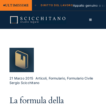
ULTIMISSIME
 legale e regresso
Appalto genuino o sommi
DIRITTO DEL LAVORO
Salta
al
Toggle
contenuto
Navigation
Lo Studio
Cassazione
Servizi
Approfondimenti
Contatti
21 Marzo 2015
Articoli, Formulario, Formulario Civile
Sergio Scicchitano
LK
La formula della
FB