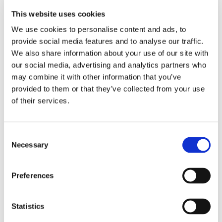
This website uses cookies
Obbligazioni solidali passive:
We use cookies to personalise content and ads, to
rapporti tra surrogazione legale e
provide social media features and to analyse our traffic.
regresso
We also share information about your use of our site with
our social media, advertising and analytics partners who
La sentenza n. 16835 del 29 maggio 2026 della
may combine it with other information that you’ve
Corte di Cassazione offre l'occasione per tornare
provided to them or that they’ve collected from your use
su un tema di grande rilievo teorico e pratico
of their services.
nell'ambito delle obbligazioni solidali passive: il
rapporto tra l'azione di [...]
Consent
CONDIVIDI SUI SOCIAL
Necessary
Selection
Preferences
Statistics
21 Luglio 2026