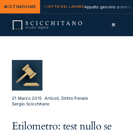
ULTIMISSIME
le e regresso
Appalto genuino o somminist
DIRITTO DEL LAVORO
Salta
al
Toggle
contenuto
Navigation
Lo Studio
Cassazione
Servizi
Approfondimenti
Contatti
21 Marzo 2015
Articoli, Diritto Penale
Sergio Scicchitano
LK
Etilometro: test nullo se
FB