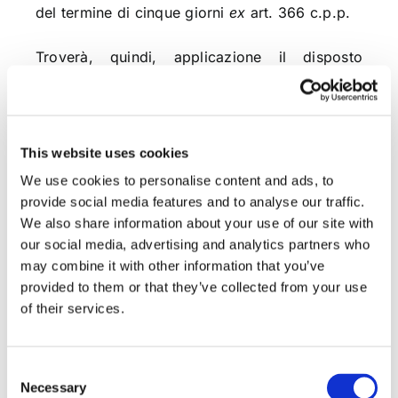
del termine di cinque giorni
ex
art. 366 c.p.p.
Troverà, quindi, applicazione il disposto
dell’art. 182, comma 2, secondo periodo c.p.p.
e dunque l’eccezione di nullità potrà essere
tempestivamente proposta entro il termine
This website uses cookies
temporale della deliberazione della sentenza di
We use cookies to personalise content and ads, to
primo grado.
provide social media features and to analyse our traffic.
We also share information about your use of our site with
our social media, advertising and analytics partners who
may combine it with other information that you’ve
CONDIVIDI SUI SOCIAL
provided to them or that they’ve collected from your use
of their services.
Consent
Necessary
Selection