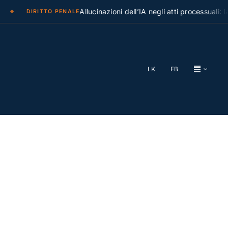
Allucinazioni dell’IA negli atti processuali: la Ca
DIRITTO PENALE
LK
FB