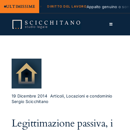
ULTIMISSIME
egale e regresso
Appalto genuino o sommin
DIRITTO DEL LAVORO
Salta
al
Toggle
contenuto
Navigation
Lo Studio
Cassazione
Servizi
Approfondimenti
Contatti
19 Dicembre 2014
Articoli, Locazioni e condominio
Sergio Scicchitano
LK
Legittimazione passiva, i
FB