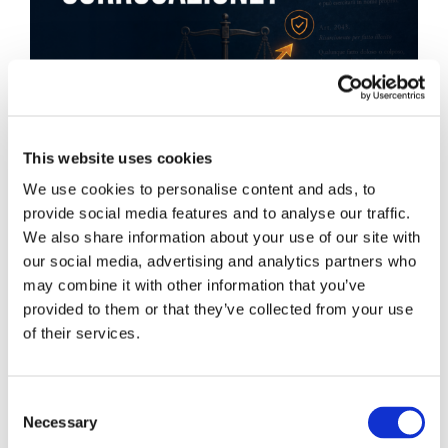
This website uses cookies
We use cookies to personalise content and ads, to
provide social media features and to analyse our traffic.
We also share information about your use of our site with
our social media, advertising and analytics partners who
may combine it with other information that you’ve
Obbligazioni solidali passive:
provided to them or that they’ve collected from your use
rapporti tra surrogazione legale e
of their services.
regresso
Consent
La sentenza n. 16835 del 29 maggio 2026 della
Necessary
Selection
Corte di Cassazione offre l'occasione per tornare