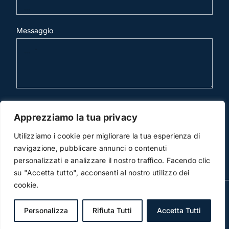
Messaggio
invia mail
Apprezziamo la tua privacy
Utilizziamo i cookie per migliorare la tua esperienza di
navigazione, pubblicare annunci o contenuti
personalizzati e analizzare il nostro traffico. Facendo clic
su "Accetta tutto", acconsenti al nostro utilizzo dei
cookie.
© Copyright 2012 -2014 | Studio Legale Scicchitano | All
Rights Reserved | Powered by
3DWorks
Personalizza
Rifiuta Tutti
Accetta Tutti