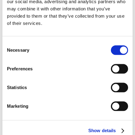
our social media, advertising and analytics partners who
may combine it with other information that you’ve
provided to them or that they’ve collected from your use
of their services.
Consent
Necessary
Selection
Preferences
Obbligazioni solidali passive:
rapporti tra surrogazione legale e
Statistics
regresso
La sentenza n. 16835 del 29 maggio 2026 della
Marketing
Corte di Cassazione offre l'occasione per tornare
su un tema di grande rilievo teorico e pratico
nell'ambito delle obbligazioni solidali passive: il
Show details
rapporto tra l'azione di [...]